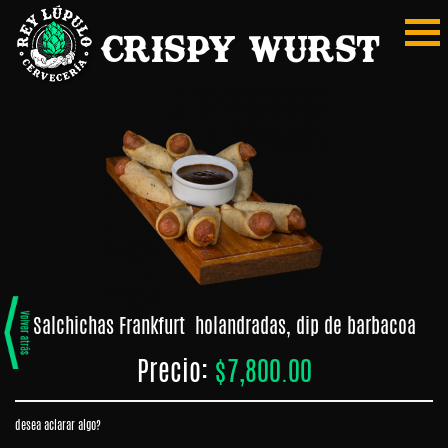
Crispy Wurst
Mi
Home
Pedido
Home
REGISTRARSE
Carta
MIS
Digital
PEDIDOS
PAGAR
Burger
MERCADITO
Papas
Salchichas Frankfurt holandradas, dip de barbacoa
Tabla
Precio:
$7,800.00
y
Snaks
desea aclarar algo?