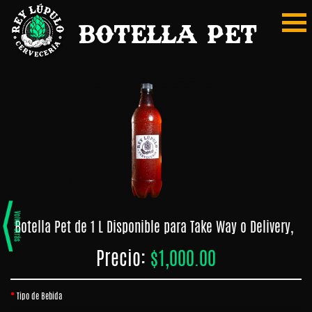
Botella Pet
Mi
Home
Pedido
Home
REGISTRARSE
Carta
MIS
Digital
PEDIDOS
PAGAR
Burger
MERCADITO
Papas
Botella Pet de 1 L Disponible para Take Way o Delivery,
Tabla
Precio:
$1,000.00
y
Snaks
Tipo de Bebida