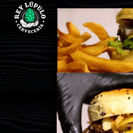
Mi
Home
Pedido
Home
REGISTRARSE
Carta
MIS
Digital
PEDIDOS
PAGAR
Burger
MERCADITO
Papas
Tabla
y
Snaks