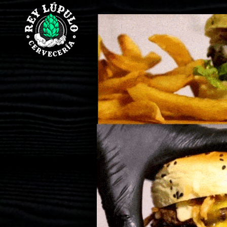
Mi
Home
Pedido
Home
REGISTRARSE
Carta
MIS
Digital
PEDIDOS
PAGAR
Burger
MERCADITO
Papas
Tabla
y
Snaks