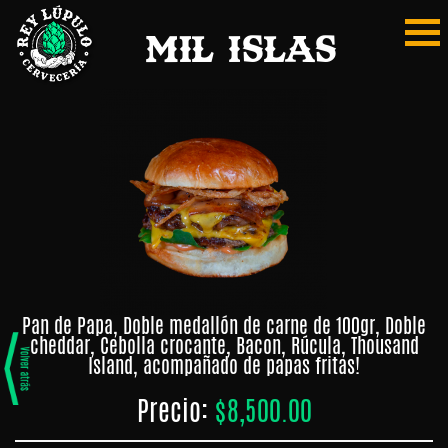
Mil Islas
Mi
Home
Pedido
Home
REGISTRARSE
Carta
MIS
Digital
PEDIDOS
PAGAR
Burger
MERCADITO
Papas
Pan de Papa, Doble medallón de carne de 100gr, Doble
cheddar, Cebolla crocante, Bacon, Rúcula, Thousand
Tabla
Island, acompañado de papas fritas!
y
Snaks
Precio:
$8,500.00