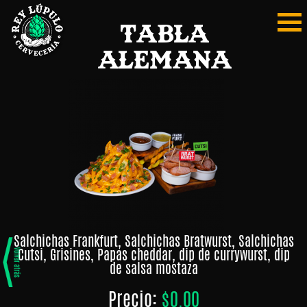
Tabla
Alemana
Mi
Home
Pedido
Home
REGISTRARSE
Carta
MIS
Digital
PEDIDOS
PAGAR
Burger
MERCADITO
Papas
Salchichas Frankfurt, Salchichas Bratwurst, Salchichas
Tabla
Cutsi, Grisines, Papas cheddar, dip de currywurst, dip
y
de salsa mostaza
Snaks
Precio:
$0.00